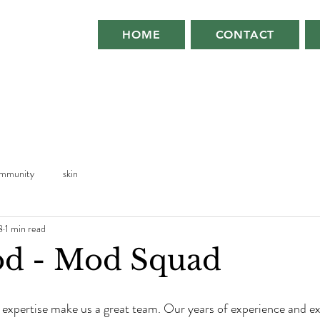
HOME
CONTACT
mmunity
skin
8
1 min read
od - Mod Squad
expertise make us a great team. Our years of experience and ex