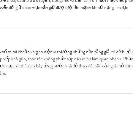
ể thao, casino trực tuyến, slot game và bắn cá. Tôi nhận thấy việc phâ
uyển đổi giữa các mục vẫn giữ được độ liền mạch khi sử dụng liên tục
 bố trí tài khoản và giao diện vì thường những nền tảng giải trí dễ bị rối
 xếp khá gọn, thao tác không phức tạp nên mình làm quen nhanh. Phầ
 vực nạp rút thì trình bày từng bước khá dễ theo dõi nên cảm giác sử dụn
iệm.