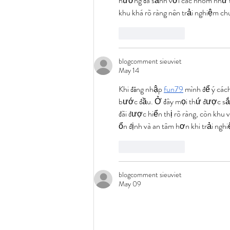
hướng đa sảnh với các nhóm như th
khu khá rõ ràng nên trải nghiệm ch
Like
Reply
blogcomment sieuviet
May 14
Khi đăng nhập 
fun79
 mình để ý cách
bước đầu. Ở đây mọi thứ được sắp
đãi được hiển thị rõ ràng, còn khu
ổn định và an tâm hơn khi trải ngh
Like
Reply
blogcomment sieuviet
May 09