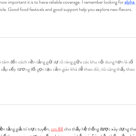
ow important it is to have reliable coverage. I remember looking for 
alpha 
icle. Good food festivals and good support help you explore new flavors.
an tâm đến cách nền tảng giữ sự rõ ràng giữa các khu nội dung hơn là số 
sắp xếp tương đối gọn tạo cảm giác khá dễ theo dõi, tôi cũng thấy thao 
ền tảng giải trí trực tuyến, 
cm 88
 cho thấy hệ thống được xây dựng the