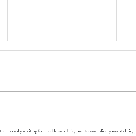
Skin Mod - Myths and
Skin
Legends
in y
MOD Blogs Here we DEBUNK
WE SP
common myths and legends about skin
Acne, 
conditions, treatments, lesions and hair
rejuve
removal. We provide our top tips on...
Remov
red...
l is really exciting for food lovers. It is great to see culinary events bringi