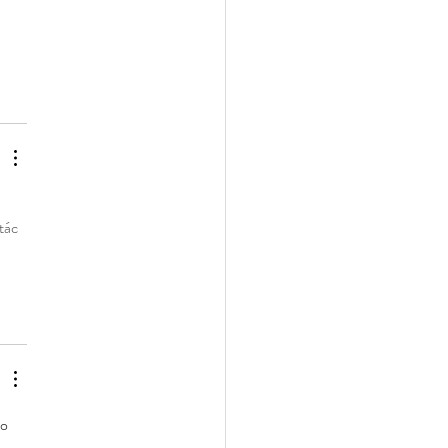
tác 
o 