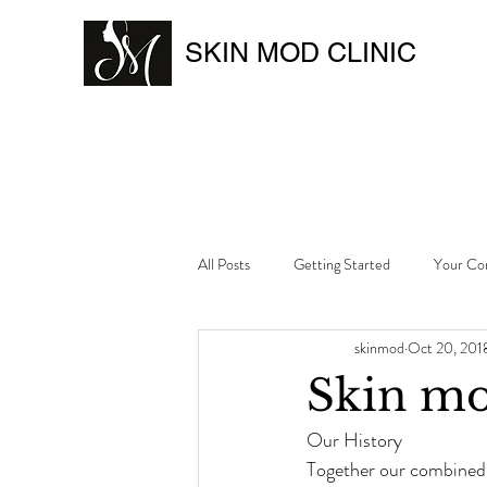
SKIN MOD CLINIC
All Posts
Getting Started
Your Co
skinmod
Oct 20, 201
Skin m
Our History
Together our combined 