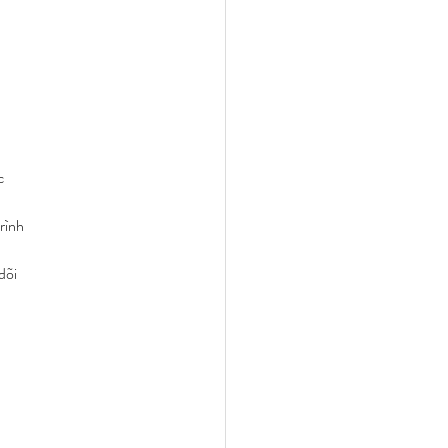
c 
rình 
 
dõi 