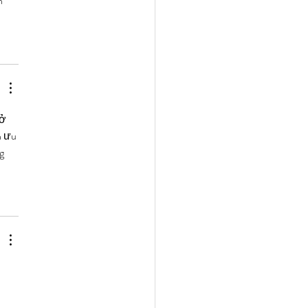
n 
 ở 
n ưu 
g 