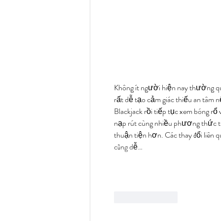
Không ít người hiện nay thường qua
rất dễ tạo cảm giác thiếu an tâm nế
Blackjack rồi tiếp tục xem bóng rổ 
nạp rút cùng nhiều phương thức tha
thuận tiện hơn. Các thay đổi liên q
cũng dễ…
Like
Reply