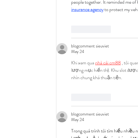
people together. It reminded me of h
insurance agency
 to protect my veh
Like
Reply
blogcomment sieuviet
May 24
Khi xem qua 
nhà cái cm88
 , tôi qu
lượng mục hiển thị. Khu slot được 
nhìn chung khá thuận tiện.
Like
Reply
blogcomment sieuviet
May 24
Trong quá trình tôi tìm hiểu nhiều n