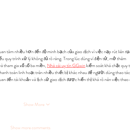
n tâm nhiều hơn đến độ minh bạch của giao dịch vì việc nạp rút liên tụ
u quy trình xử lý không đủ rõ ràng. Trong lúc dùng ví điện tử, mở thêm 
và tham gia xổ số ba miền, 
Nhà cái uy tín GGwin
kiểm soát khá chặt quy t
nh toán linh hoạt trên nhiều thiết bị khác nhau để người dùng thao tác
uan đến tài khoản và lịch sử giao dịch được hiển thị khá rõ nên việc theo 
Show More
Show more comments